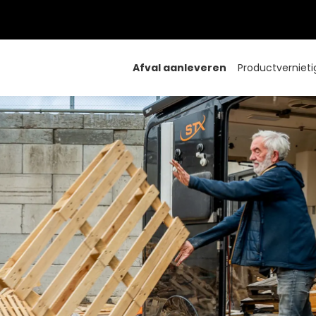
Afval aanleveren
Productvernieti