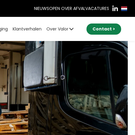
NIEUWS
OPEN OVER AFVAL
VACATURES
ging
Klantverhalen
Over Valor
Contact >