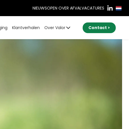
NIEUWS
OPEN OVER AFVAL
VACATURES
ging
Klantverhalen
Over Valor
Contact >