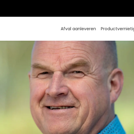
Afval aanleveren
Productvernieti