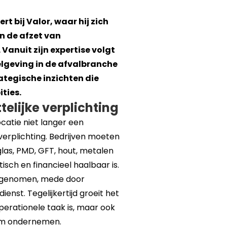
rt bij Valor, waar hij zich
en de afzet van
Vanuit zijn expertise volgt
elgeving in de afvalbranche
ategische inzichten die
ties.
telijke verplichting
ocatie niet langer een
 verplichting. Bedrijven moeten
las, PMD, GFT, hout, metalen
tisch en financieel haalbaar is.
er genomen, mede door
nst. Tegelijkertijd groeit het
perationele taak is, maar ook
am ondernemen.