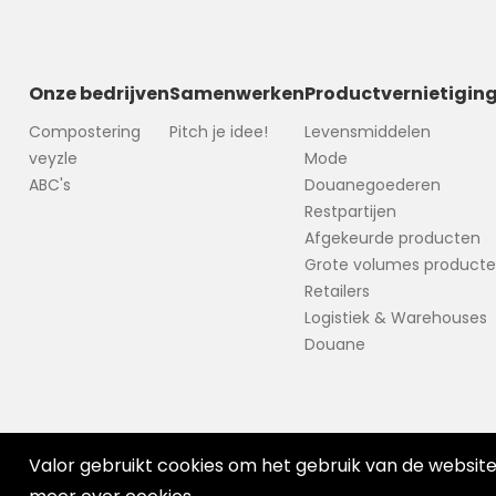
Onze bedrijven
Samenwerken
Productvernietigin
Compostering
Pitch je idee!
Levensmiddelen
veyzle
Mode
ABC's
Douanegoederen
Restpartijen
Afgekeurde producten
Grote volumes product
Retailers
Logistiek & Warehouses
Douane
Valor gebruikt cookies om het gebruik van de websit