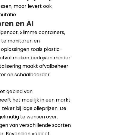
ssen, maar levert ook
putatie.
ren en AI
ndgenoot. Slimme containers,
 te monitoren en
 oplossingen zoals plastic-
 afval maken bedrijven minder
italisering maakt afvalbeheer
jker en schaalbaarder.
het gebied van
eeft het moeilijk in een markt
zeker bij lage olieprijzen. De
egelmatig te wensen over:
gen van verschillende soorten
r. Bovendien voldoet