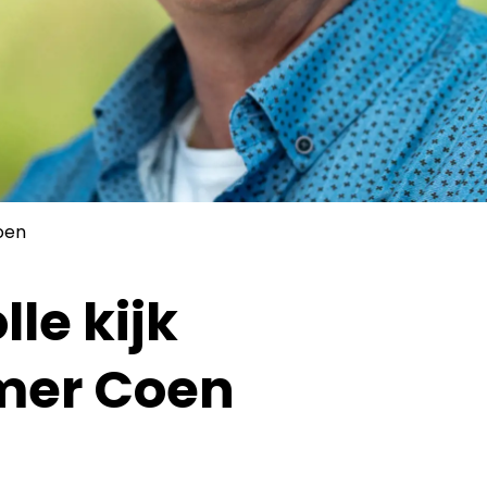
oen
le kijk
mer Coen