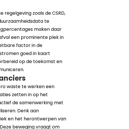
e regelgeving zoals de CSRD,
 duurzaamheidsdata te
lingpercentages maken daar
t afval een prominente plek in
tbare factor in de
alstromen goed in kaart
oorbereid op de toekomst en
municeren.
anciers
ero waste te werken een
aties zetten in op het
 actief de samenwerking met
aliseren. Denk aan
tiek en het herontwerpen van
. Deze beweging vraagt om