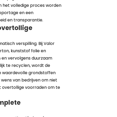
an het volledige proces worden
rapportage en een
heid en transparantie.
ertollige
tisch verspilling. Bij Valor
on, kunststof folie en
n en vervolgens duurzaam
jk te recyclen, wordt de
en waardevolle grondstoffen
e wens van bedrijven om niet
t overtollige voorraden om te
omplete