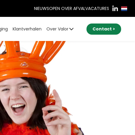
NIEUWS
OPEN OVER AFVAL
VACATURES
ging
Klantverhalen
Over Valor
Contact >