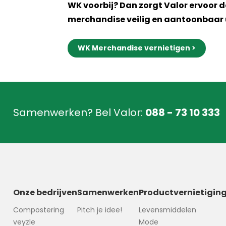
WK voorbij? Dan zorgt Valor ervoor d
merchandise veilig en aantoonbaar u
WK Merchandise vernietigen >
Samenwerken? Bel Valor:
088 - 73 10 333
Onze bedrijven
Samenwerken
Productvernietigin
Compostering
Pitch je idee!
Levensmiddelen
veyzle
Mode